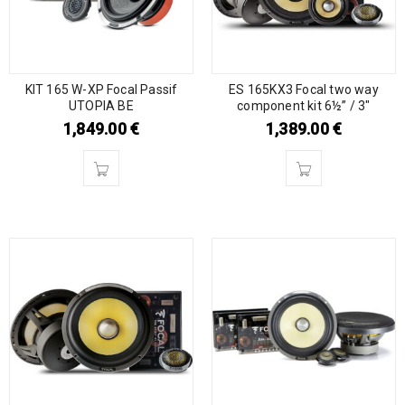
KIT 165 W-XP Focal Passif
ES 165KX3 Focal two way
UTOPIA BE
component kit 6½” / 3″
1,849.00
€
1,389.00
€