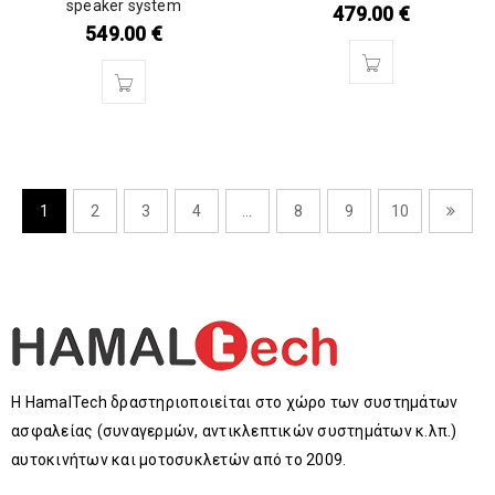
speaker system
479.00
€
549.00
€
1
2
3
4
…
8
9
10
Η HamalTech δραστηριοποιείται στο χώρο των συστημάτων
ασφαλείας (συναγερμών, αντικλεπτικών συστημάτων κ.λπ.)
αυτοκινήτων και μοτοσυκλετών από το 2009.