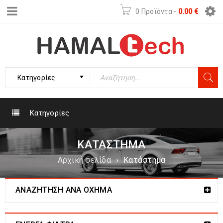
0 Προϊόντα
-
0.00
€
Κατηγορίες
Κατηγορίες
ΚΑΤΆΣΤΗΜΑ
Αρχική σελίδα
›
Κατάστημα
ΑΝΑΖΉΤΗΣΗ ΑΝΆ ΌΧΗΜΑ