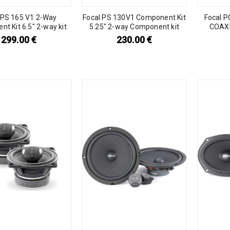
 PS 165 V1 2-Way
Focal PS 130V1 Component Kit
Focal 
t Kit 6.5″ 2-way kit
5.25″ 2-way Component kit
COAXI
299.00
€
230.00
€