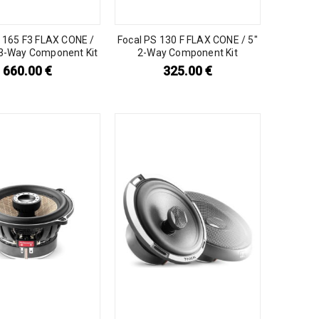
S 165 F3 FLAX CONE /
Focal PS 130 F FLAX CONE / 5″
″ 3-Way Component Kit
2-Way Component Kit
660.00
€
325.00
€