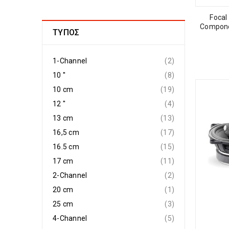
Focal
Componen
ΤΎΠΟΣ
1-Channel
(2)
10 ''
(8)
10 cm
(19)
12 ''
(4)
13 cm
(13)
16,5 cm
(17)
16.5 cm
(15)
17 cm
(11)
2-Channel
(2)
20 cm
(1)
25 cm
(3)
4-Channel
(5)