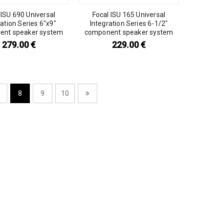
 ISU 690 Universal
Focal ISU 165 Universal
ration Series 6″x9″
Integration Series 6-1/2″
ent speaker system
component speaker system
279.00
€
229.00
€
8
9
10