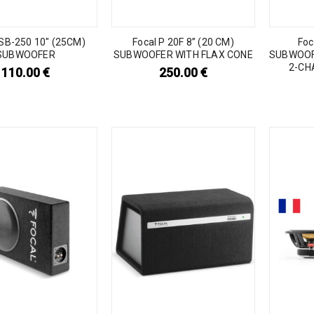
RSB-250 10″ (25CM)
Focal P 20F 8’’ (20 CM)
Foc
SUBWOOFER
SUBWOOFER WITH FLAX CONE
SUBWOOF
2-CH
110.00
€
250.00
€