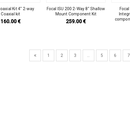
oaxial Kit 4″ 2-way
Focal ISU 200 2-Way 8″ Shallow
Focal
Coaxial kit
Mount Component Kit
Integ
compon
160.00
€
259.00
€
1
2
3
…
5
6
7