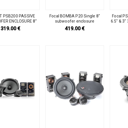
KIT PSB200 PASSIVE
Focal BOMBA P20 Single 8″
Focal P
FER ENCLOSURE 8’’
subwoofer enclosure
6.5″ & 3
319.00
€
419.00
€